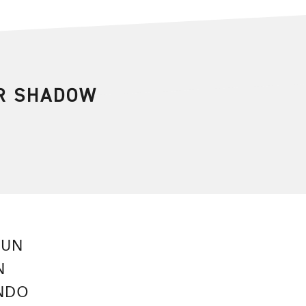
R SHADOW
 UN
N
NDO