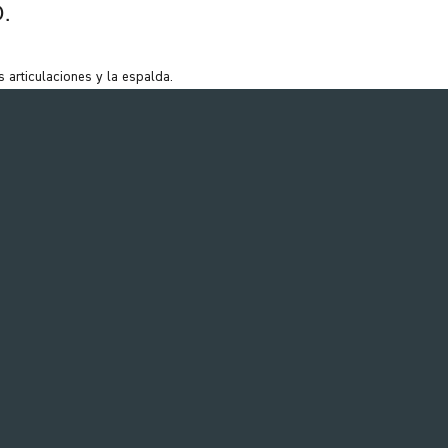
.
 articulaciones y la espalda.
 sentado, de pie o en una silla
urante su entrenamiento.