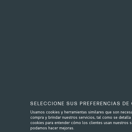
RESISTENCIA
SELECCIONE SUS PREFERENCIAS DE
La paleta del WaterGrinder tiene
Usamos cookies y herramientas similares que son necesar
compra y brindar nuestros servicios, tal como se detalla
proporcionar una resistencia suav
cookies para entender cómo los clientes usan nuestros ser
mueve a través del tanque de agua
podamos hacer mejoras.