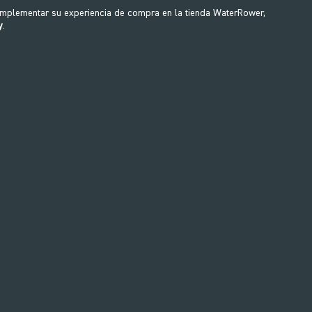
 gires el mango, mayor es la
cualquier persona que sufra
omplementar su experiencia de compra en la tienda WaterRower,
y
.
ia.
zona baja de la espalda. El as
se puede usar sentado, de
FIT
El WaterGrinder es
posibilidades de ejer