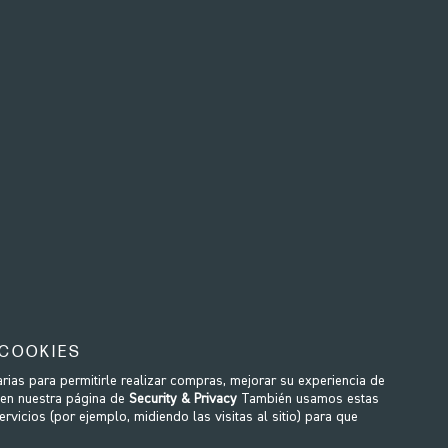
 AL AGUA
REHAB
 COOKIES
 una forma ergonómica para
Ideal para rehabilitación de 
ias para permitirle realizar compras, mejorar su experiencia de
 en nuestra página de
Security & Privacy
También usamos estas
e y uniforme a medida que se
crónicas. El WaterGrinder pe
vicios (por ejemplo, midiendo las visitas al sitio) para que
. La resistencia al agua es
utilizando solo la parte 