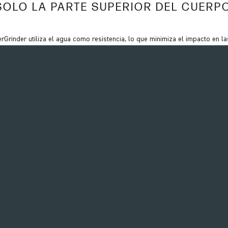
SOLO LA PARTE SUPERIOR DEL CUERPO
Grinder utiliza el agua como resistencia, lo que minimiza el impacto en las
asiento extraíble del WaterGrinder significa que la máquina se puede utilizar
extensibles del molinillo permiten aumentar o reducir el apalancamiento d