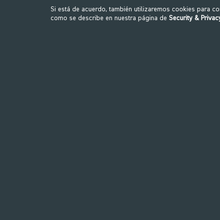
autodeterminada, cuanto más fuerte
Si está de acuerdo, también utilizaremos cookies para c
como se describe en nuestra página de
Security & Privac
resistenc