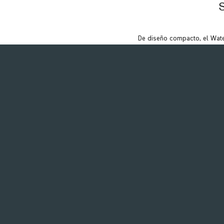
De diseño compacto, el Water
Ideal para rehabilitación, el 
de ruedas. Los brazos 