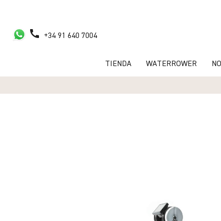
call
+34 91 640 7004
TIENDA
WATERROWER
N