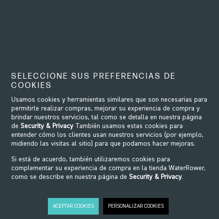
add
¿Cuál es la relación entre NOHrD y WaterRower?
add
¿Dónde tiene su sede NOHrD?
add
¿Dónde puedo ver los productos NOHrD en España?
SELECCIONE SUS PREFERENCIAS DE
add
¿Ofrecen instalación?
COOKIES
Usamos cookies y herramientas similares que son necesarias para
permitirle realizar compras, mejorar su experiencia de compra y
brindar nuestros servicios, tal como se detalla en nuestra página
de
Security & Privacy
También usamos estas cookies para
entender cómo los clientes usan nuestros servicios (por ejemplo,
midiendo las visitas al sitio) para que podamos hacer mejoras.
Si está de acuerdo, también utilizaremos cookies para
complementar su experiencia de compra en la tienda WaterRower,
como se describe en nuestra página de
Security & Privacy
.
ACEPTAR COOKIES
PERSONALIZAR COOKIES