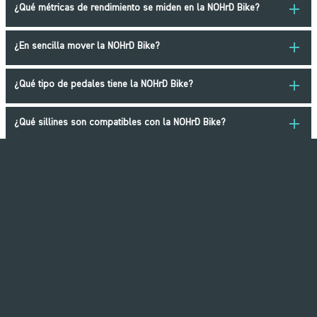
add
¿Qué métricas de rendimiento se miden en la NOHrD Bike?
add
¿En sencilla mover la NOHrD Bike?
add
¿Qué tipo de pedales tiene la NOHrD Bike?
add
¿Qué sillines son compatibles con la NOHrD Bike?
add
¿Existe una tarifa de suscripción para la aplicación NOHrD
Bike?
add
¿Cual es la garantia?
SLIMBEAM