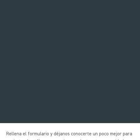
EL CATÁLOGO QUE TRANSFORMA
EL FITNESS EN PARTE NATURAL
DEL ESPACIO
EQUIPAMIENTO QUE CUIDA CUERPO Y
ESPACIO
Rellena el formulario y déjanos conocerte un poco mejor para