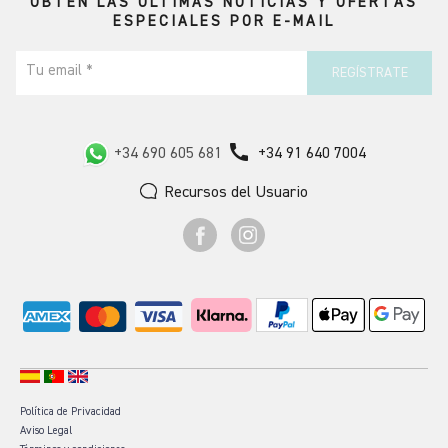
OBTÉN LAS ÚLTIMAS NOTICIAS Y OFERTAS
ESPECIALES POR E-MAIL
Tu email *
REGÍSTRATE
call
+34 690 605 681
+34 91 640 7004
Recursos del Usuario
Política de Privacidad
Aviso Legal