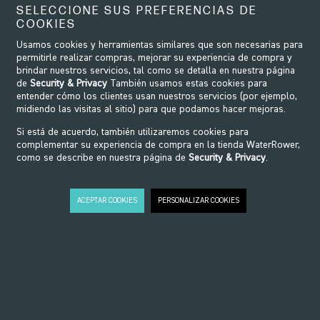
SELECCIONE SUS PREFERENCIAS DE
COOKIES
Usamos cookies y herramientas similares que son necesarias para
permitirle realizar compras, mejorar su experiencia de compra y
brindar nuestros servicios, tal como se detalla en nuestra página
de
Security & Privacy
También usamos estas cookies para
entender cómo los clientes usan nuestros servicios (por ejemplo,
midiendo las visitas al sitio) para que podamos hacer mejoras.
Si está de acuerdo, también utilizaremos cookies para
Soluciones de fitness a medida para satisfacer los requisitos de su
complementar su experiencia de compra en la tienda WaterRower,
negocio. Estamos aquí para ayudarte con todo, desde el diseño del
como se describe en nuestra página de
Security & Privacy
.
proyecto inicial hasta las instalaciones llave en mano.
DESCUBRE LOS MODELOS
ACEPTAR COOKIES
PERSONALIZAR COOKIES
EXPLORA
LA GAMA