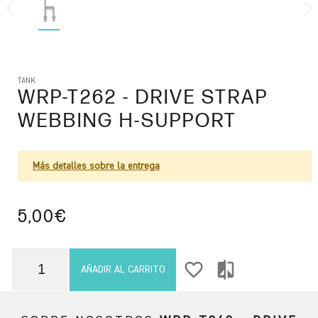
TANK
WRP-T262
- DRIVE STRAP
WEBBING H-SUPPORT
Más detalles sobre la entrega
5,00€
favorite_border
compare
AÑADIR AL CARRITO