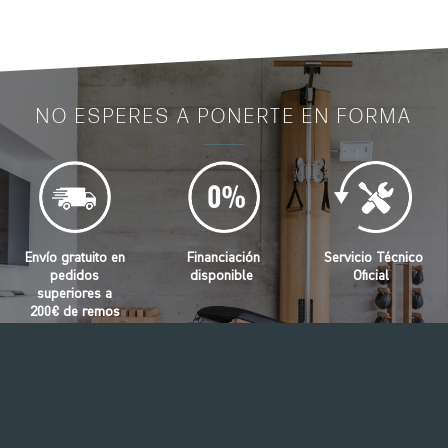
NO ESPERES A PONERTE EN FORMA
Envío gratuito en
Financiación
Servicio Técnico
pedidos
disponible
Oficial
superiores a
200€ de remos
WaterRower
WATERROWER FAQ
QUIERO SABER MÁS
NOHRD FAQ