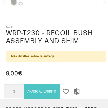
TANK
WRP-T230
- RECOIL BUSH
ASSEMBLY AND SHIM
Más detalles sobre la entrega
9,00€
favorite_border
compare
AÑADIR AL CARRITO