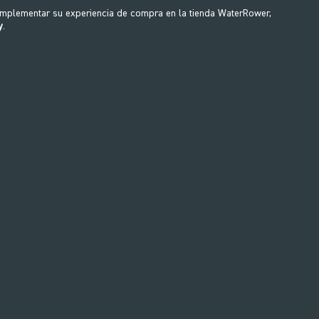
Set
omplementar su experiencia de compra en la tienda WaterRower,
y
.
WRP-S330 Load Wheel Assembly 
 Washer Set&nbsp;Used For; ...
10,00€
5,00€
EXPLORA
LA GAMA