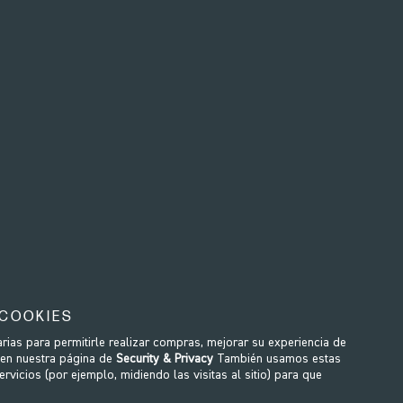
WATERROWER FAQ
QUIERO SABER MÁS
NOHRD FAQ
MÁS SOBRE
SEAT
 COOKIES
ias para permitirle realizar compras, mejorar su experiencia de
 en nuestra página de
Security & Privacy
También usamos estas
vicios (por ejemplo, midiendo las visitas al sitio) para que
50
- Load Wheel Washer
WRP-S330
- Load Wheel 