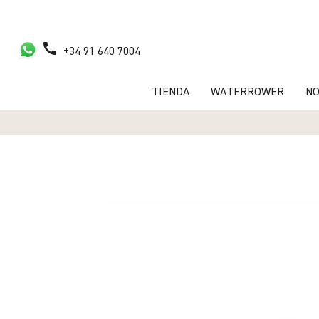
call
+34 91 640 7004
TIENDA
WATERROWER
N