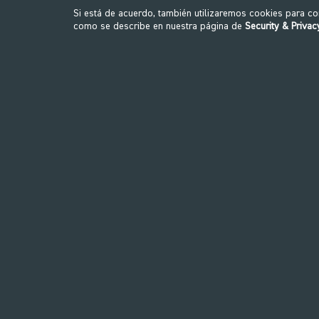
Set
Si está de acuerdo, también utilizaremos cookies para c
como se describe en nuestra página de
Security & Privac
Load Wheel Circlip Set&nbsp;Used For; ...
Load Wheel
5,00€