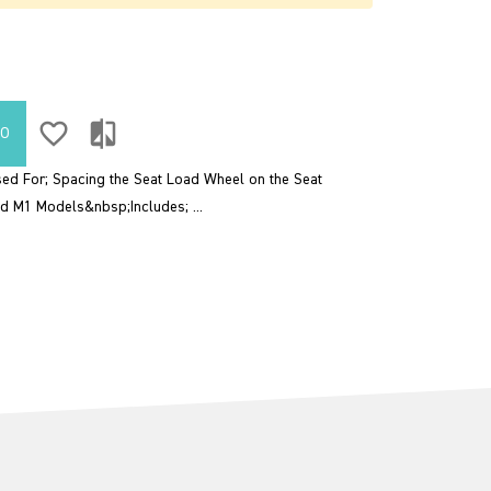
favorite_border
compare
TO
d For; Spacing the Seat Load Wheel on the Seat
 M1 Models&nbsp;Includes; ...