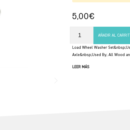
5,00€
AÑADIR AL CARRI
Load Wheel Washer Set&nbsp;Use
Axle&nbsp;Used By; All Wood and
LEER MÁS