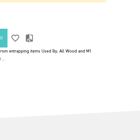
favorite_border
compare
TO
 from entrapping items Used By; All Wood and M1
...