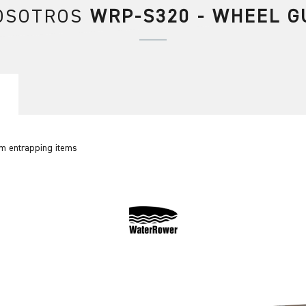
OSOTROS
WRP-S320 - WHEEL G
om entrapping items