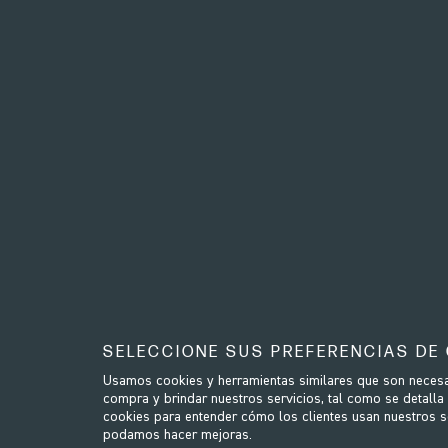
WRP-K170
- Recoil Buckle
WRP-P4
SELECCIONE SUS PREFERENCIAS DE
Recoil Assembly Buckle ...
Usamos cookies y herramientas similares que son necesar
Handle Res
compra y brindar nuestros servicios, tal como se detalla
5,00€
cookies para entender cómo los clientes usan nuestros ser
podamos hacer mejoras.