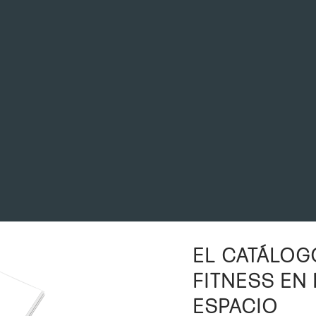
suarios a correr con un estilo más
estética minimalista y e
ergonómico
2699,00
desde
6499,00€
desde
COMPRA LA GAMA
COMPRA LA GAMA
EL CATÁLOG
FITNESS EN
ESPACIO