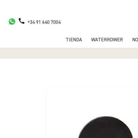
call
+34 91 640 7004
TIENDA
WATERROWER
N