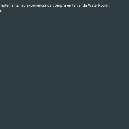
omplementar su experiencia de compra en la tienda WaterRower,
y
.
EXPLORA
LA GAMA
Sprintbok Treadmill
Indoor Bike
a Sprintbok es una cinta de correr
Una bicicleta de interior que
vada hecha a mano, que anima a los
funcionalidad líder en la indus