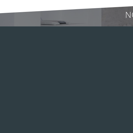
N
Envío gratuito en
pedidos superiores
a 200€ de remos
WaterRower