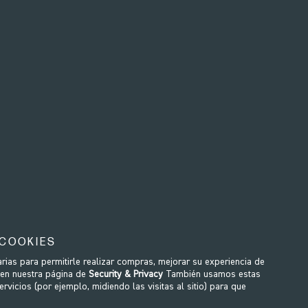
MÁS SOBRE
SERIES 2- UK VERSI
55
- Handle Rest Bolt (set
WRP-S370
- Load Wheel
 COOKIES
of 2)
Set
ias para permitirle realizar compras, mejorar su experiencia de
t Bolt Set (50mm)&nbsp;Used ...
Load Wheel Circlip Set&nbsp;Us
 en nuestra página de
Security & Privacy
También usamos estas
vicios (por ejemplo, midiendo las visitas al sitio) para que
10,00€
5,00€