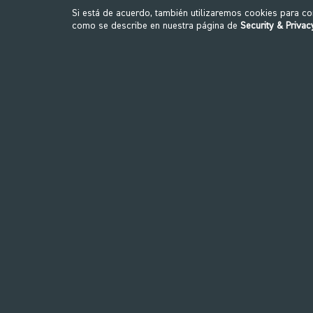
Si está de acuerdo, también utilizaremos cookies para c
como se describe en nuestra página de
Security & Privac
WaterRower
Un diseño clásico. La máquina de remo
L
WaterRower proporciona el mejor
cur